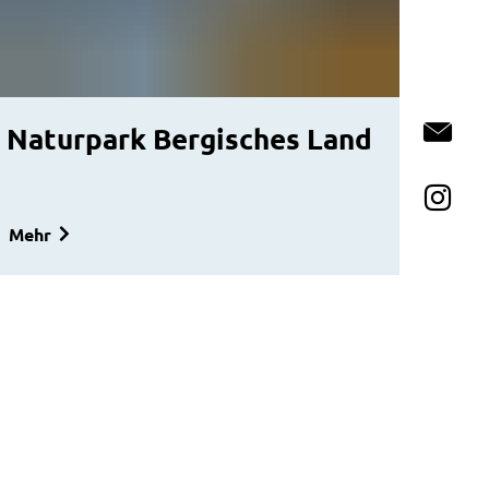
Naturpark Bergisches Land
Ko
In
Mehr