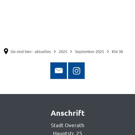
Suche
Menü
Sie sind hier:
aktuelles
2025
September 2025
KW 38
KW
Anschrift
38
Stadt Overath
Hauptstr. 25