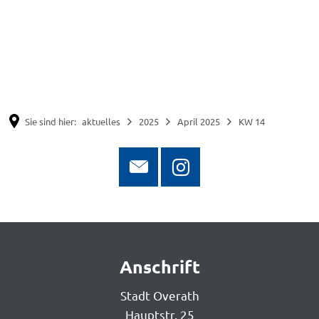
Suche
Menü
Sie sind hier:
aktuelles
2025
April 2025
KW 14
KW
Anschrift
14
Stadt Overath
Hauptstr. 25