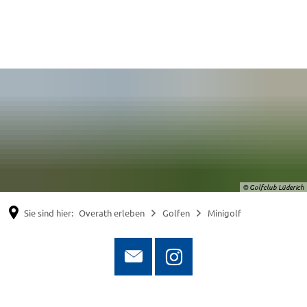
Suche
Menü
© Golfclub Lüderich
Sie sind hier:
Overath erleben
Golfen
Minigolf