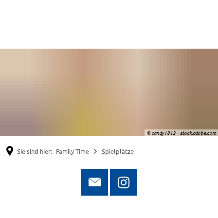
Suche
Menü
© candy1812 – stock.adobe.com
Sie sind hier:
Family Time
Spielplätze