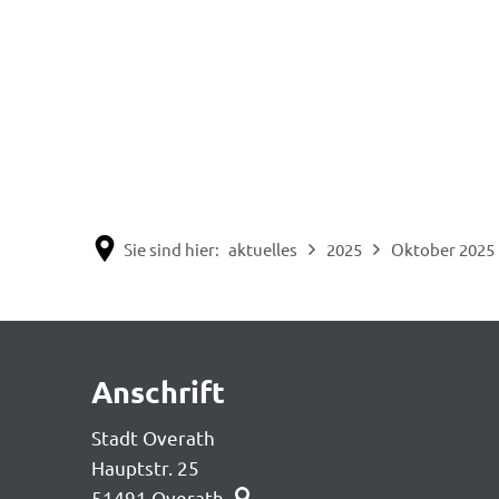
Sie sind hier:
aktuelles
2025
Oktober 2025
KW
Anschrift
42
Stadt Overath
Hauptstr. 25
51491
Overath