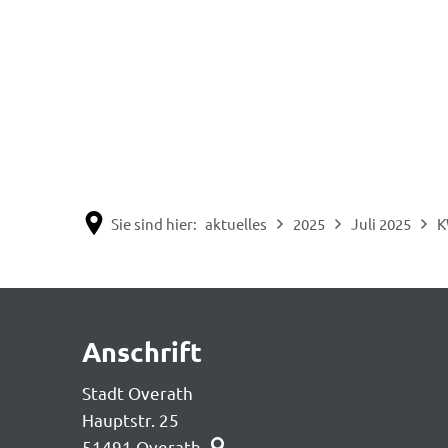
Sie sind hier:
aktuelles
2025
Juli 2025
K
KW
Anschrift
28
Stadt Overath
Hauptstr. 25
51491
Overath