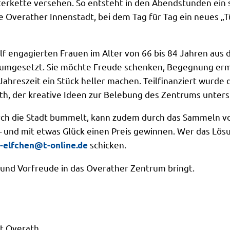
hterkette versehen. So entsteht in den Abendstunden ein
e Overather Innenstadt, bei dem Tag für Tag ein neues „
elf engagierten Frauen im Alter von 66 bis 84 Jahren a
d umgesetzt. Sie möchte Freude schenken, Begegnung er
Jahreszeit ein Stück heller machen. Teilfinanziert wurde 
th, der kreative Ideen zur Belebung des Zentrums unters
h die Stadt bummelt, kann zudem durch das Sammeln v
 – und mit etwas Glück einen Preis gewinnen. Wer das Lös
schicken.
-elfchen@t-online.de
t und Vorfreude in das Overather Zentrum bringt.
t Overath