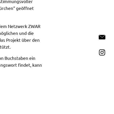
 stimmungsvoller
Türchen“ geöffnet
us dem Netzwerk ZWAR
möglichen und die
Ko
das Projekt über den
tützt.
In
on Buchstaben ein
ungswort findet, kann