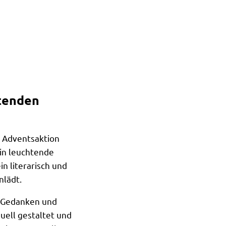
tenden
e Adventsaktion
 in leuchtende
n literarisch und
nlädt.
e Gedanken und
uell gestaltet und