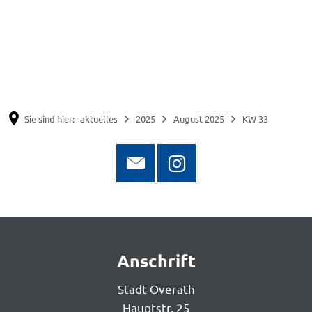
Suche
Menü
Sie sind hier:
aktuelles
2025
August 2025
KW 33
KW
Anschrift
33
Stadt Overath
Hauptstr. 25