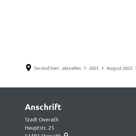
Sie sind hier:
aktuelles
2025
August 2025
KW
Anschrift
32
Stadt Overath
Hauptstr. 25
51491
Overath