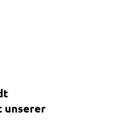
Suche
Menü
dt
t unserer