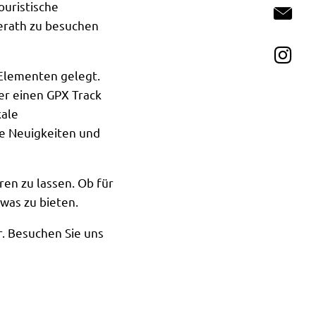
ouristische
Ko
verath zu besuchen
In
Elementen gelegt.
er einen GPX Track
kale
e Neuigkeiten und
ren zu lassen. Ob für
was zu bieten.
r. Besuchen Sie uns